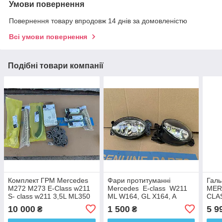
Умови повернення
Повернення товару впродовж 14 днів за домовленістю
Всі умови повернення
Подібні товари компанії
Комплект ГРМ Mercedes
Фари протитуманні
Галь
M272 M273 E-Class w211
Mercedes E-class W211
MER
S- class w211 3,5L ML350
ML W164, GL X164, A
CLA
A0009930676
W169, C W204, CLK W209,
T-Mo
10 000
1 500
5 9
₴
₴
E W211, CLS