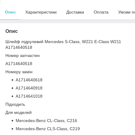
Опис
Характеристики
Доставка
Оплата
Умови п
Опис
Шлейф підрулевий Mercedes S-Class, W221 E-Class W211
A1714640518
Номер запчастин
A1714640518
Номеру замін
A1714640618
A1714640918
A1714641018
Підходить
Для моделей
Mercedes-Benz CL-Class, C216
Mercedes-Benz CLS-Class, C219