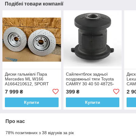
Подібні товари компанії
Диски гальмівлі Пара
Сайлентблок задньої
Диск
Mercedes ML W166
поздовжньої тяги Toyota
Lex
A1664210612, SPORT
CAMRY 30 40 50 48725-
CAM
версія насічка перфорація
33050
435
7 999
399
2 9
₴
₴
Купити
Купити
Про нас
78% позитивних з 38 відгуків за рік