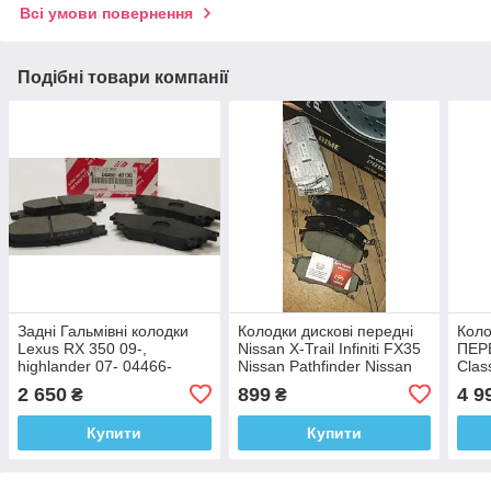
Всі умови повернення
Подібні товари компанії
Задні Гальмівні колодки
Колодки дискові передні
Коло
Lexus RX 350 09-,
Nissan X-Trail Infiniti FX35
ПЕР
highlander 07- 04466-
Nissan Pathfinder Nissan
Clas
48130
Qashqai+2 41060AR090
Clas
2 650
899
4 9
₴
₴
W166
A16
Купити
Купити