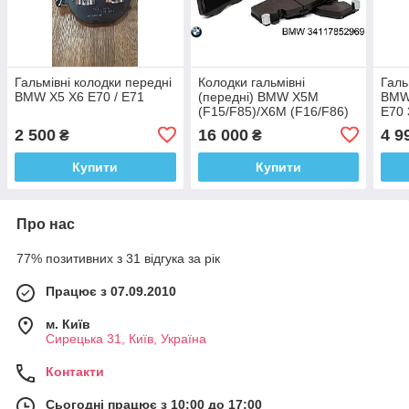
Гальмівні колодки передні
Колодки гальмівні
Галь
BMW X5 X6 E70 / E71
(передні) BMW X5M
BMW
(F15/F85)/X6M (F16/F86)
E70 
14-18
341
2 500
16 000
4 9
₴
₴
Купити
Купити
Про нас
77% позитивних з 31 відгука за рік
Працює з 07.09.2010
м. Київ
Сирецька 31, Київ, Україна
Контакти
Сьогодні працює з 10:00 до 17:00