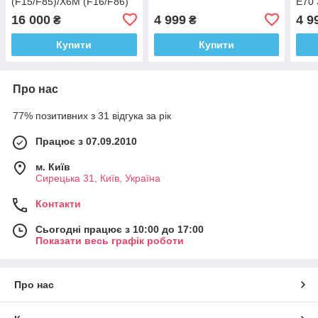
(F15/F85)/X6M (F16/F86)
E70 
14-18
341
16 000
4 999
4 9
₴
₴
Купити
Купити
Про нас
77% позитивних з 31 відгука за рік
Працює з 07.09.2010
м. Київ
Сирецька 31, Київ, Україна
Контакти
Сьогодні працює з 10:00 до 17:00
Показати весь графік роботи
Про нас