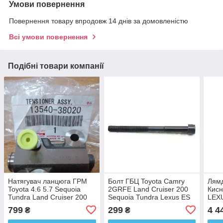
Умови повернення
Повернення товару впродовж 14 днів за домовленістю
Всі умови повернення
Подібні товари компанії
Натягувач ланцюга ГРМ
Болт ГБЦ Toyota Camry
Лямд
Toyota 4.6 5.7 Sequoia
2GRFE Land Cruiser 200
Кис
Tundra Land Cruiser 200
Sequoia Tundra Lexus ES
LEX
Lexus LS 460 GX 460 LX
GS IS LS 460 LX 570 GX
502
799
299
4 4
₴
₴
570 13540-38020
460 NX RX