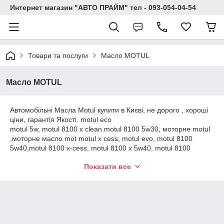
Интернет магазин "АВТО ПРАЙМ" тел - 093-054-04-54
Товари та послуги
Масло MOTUL
Масло MOTUL
Автомобільні Масла Motul купити в Києві, не дорого , хороші
ціни, гарантія Якості. motul eco
motul 5w, motul 8100 x clean motul 8100 5w30, моторне motul
,моторне масло mot motul x cess, motul evo, motul 8100
5w40,motul 8100 x-cess, motul 8100 x 5w40, motul 8100
eco,motul specific,motul 10w 40, motul x cess 5w40 ,motul 6100
Показати все
motul gear, motul x clean 5w30,motul 8100 x-cess купити
масло 5w40